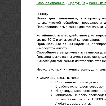
Главная страница
»
Продукция
»
Ванны из 
20000
р.
Ванна для гальваники, это прямоуго
гальванической обработки поверхности
Полипропиленовые ванны для гальваники, 
Устойчивость к воздействию растворо
свыше 70°С и их высокой концентрации;
Промывочные ванны надежны
, полипро
износоустойчивость;
Способность выдерживать температуры
Гальванические ванны имеют высокие диэле
Ёмкости для гальваники изготавливаются не
Несколько причин купить ванну для гал
в компании «ЭКОПОЛИС»
Собственное производство.
В работе используем современ
Индивидуальное изготовление 
Минимальные сроки производств
Большой опыт работы. С 2009 го
Любая форма оплаты.