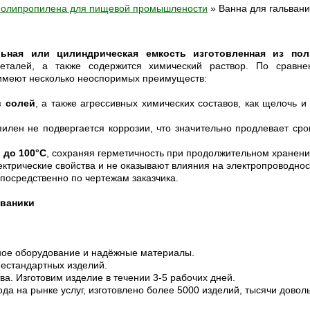
полипропилена для пищевой промышлености
»
Ванна для гальвани
льная или цилиндрическая емкость изготовленная из пол
 деталей, а также содержится химический раствор. По сравн
имеют несколько неоспоримых преимуществ:
в солей
, а также агрессивных химических составов, как щелочь и
пилен не подвергается коррозии, что значительно продлевает ср
 до 100°С
, сохраняя герметичность при продолжительном хранени
ктрические свойства и не оказывают влияния на электропроводнос
посредственно по чертежам заказчика.
ьваники
ное оборудование и надёжные материалы.
нестандартных изделий.
а. Изготовим изделие в течении 3-5 рабочих дней.
да на рынке услуг, изготовлено более 5000 изделий, тысячи доволь