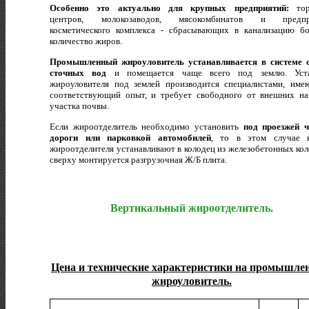
Особенно это актуально для крупных предприятий:
тор
центров, молокозаводов, мясокомбинатов и предпр
косметического комплекса - сбрасывающих в канализацию б
количество жиров.
Промышленный жироуловитель устанавливается в системе 
сточных вод
и помещается чаще всего под землю. Уста
жироуловителя под землей производится специалистами, им
соответствующий опыт, и требует свободного от внешних на
участка почвы.
Если жироотделитель необходимо установить
под проезжей 
дороги или парковкой автомобилей
, то в этом случае 
жироотделителя устанавливают в колодец из железобетонных кол
сверху монтируется разгрузочная Ж/Б плита.
Вертикальный жироотделитель.
Цена и технические характеристики на промышл
жироуловитель.