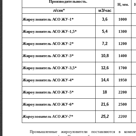
Производительность.
Н, мм.
H
л/сек*
м3/час
Жироуловитель АСО ЖУ-1*
3,6
1000
Жироуловитель АСО ЖУ-
1,5*
5,4
1300
Жироуловитель АСО ЖУ-
2*
7,2
1200
Жироуловитель АСО ЖУ-
3*
10,8
1400
Жироуловитель АСО ЖУ-
3,5*
12,6
1700
Жироуловитель АСО ЖУ-
4*
14,4
1950
Жироуловитель АСО ЖУ-
5*
18
2200
Жироуловитель АСО ЖУ-
6*
21,6
2500
Жироуловитель АСО ЖУ-
7*
25,2
2200
Про
мышленные
жироуловители поставляются в компле