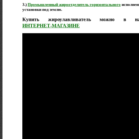
3.)
Промышленный жироотделитель горизонтального
исполнен
установки под землю.
Купить жироулавливатель можно в н
ИНТЕРНЕТ-МАГАЗИНЕ