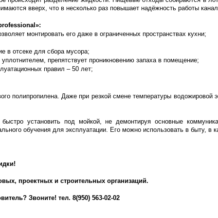
нимаются вверх, что в несколько раз повышает надёжность работы кана
ofessional»:
зволяет монтировать его даже в ограниченных пространствах кухни;
е в отсеке для сбора мусора;
уплотнителем, препятствует проникновению запаха в помещение;
луатационных правил – 50 лет;
ого полипропилена. Даже при резкой смене температуры водожировой эм
 быстро установить под мойкой, не демонтируя основные коммуника
ального обучения для эксплуатации. Его можно использовать в быту, в 
идки!
овых, проектных и строительных организаций.
ель? Звоните! тел. 8(950) 563-02-02