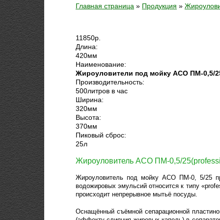
Главная страница
»
Продукция
»
Жироулови
11850
р.
Длина:
420
мм
Наименование:
Жироуловители под мойку АСО ПМ-0,5/25 
Производительность:
500
литров в час
Ширина:
320
мм
Высота:
370
мм
Пиковый сброс:
25
л
Жироуловитель АСО ПМ-0,5/25(professi
Жироуловитель под мойку АСО ПМ-0, 5/25 пр
водожировых эмульсий относится к типу «profe
происходит непрерывное мытьё посуды.
Оснащённый съёмной сепарационной пластиной
(эффекту слияния жировых капель) в сепарато