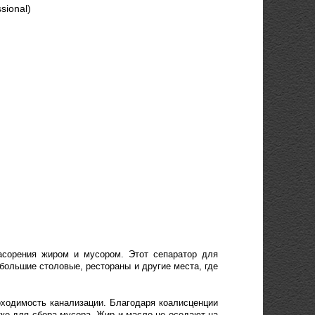
sional)
асорения жиром и мусором. Этот сепаратор для
ебольшие столовые, рестораны и другие места, где
ходимость канализации. Благодаря коалисценции
ке для сбора мусора. Жир и масло не оседают на