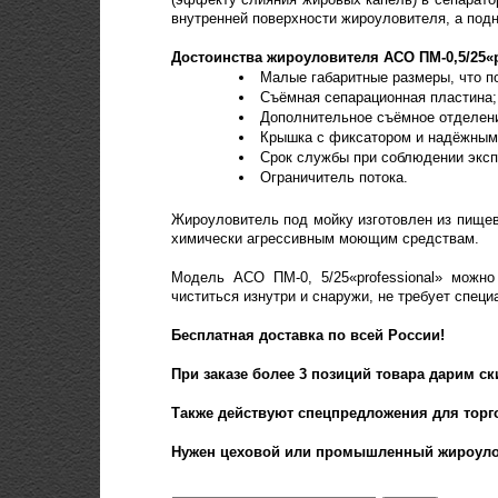
внутренней поверхности жироуловителя, а под
Достоинства жироуловителя АСО ПМ-0,5/25«pr
Малые габаритные размеры, что по
Съёмная сепарационная пластина;
Дополнительное съёмное отделени
Крышка с фиксатором и надёжным 
Срок службы при соблюдении эксп
Ограничитель потока.
Жироуловитель под мойку изготовлен из пищев
химически агрессивным моющим средствам.
Модель АСО ПМ-0, 5/25«professional» можно
чиститься изнутри и снаружи, не требует специ
Бесплатная доставка по всей России!
При заказе более 3 позиций товара дарим ск
Также действуют спецпредложения для торг
Нужен цеховой или промышленный жироуловит