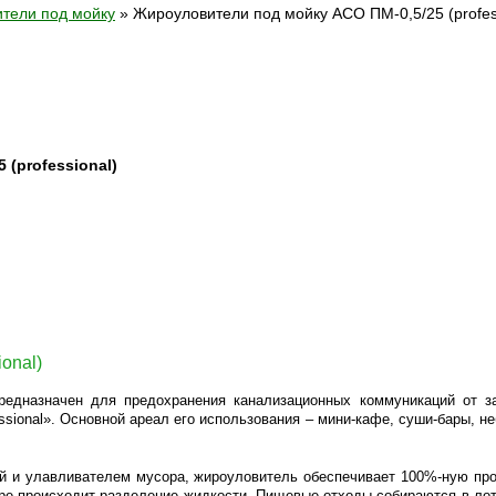
тели под мойку
»
Жироуловители под мойку АСО ПМ-0,5/25 (profes
(professional)
onal)
едназначен для предохранения канализационных коммуникаций от з
ssional». Основной ареал его использования – мини-кафе, суши-бары, н
 и улавливателем мусора, жироуловитель обеспечивает 100%-ную про
ре происходит разделение жидкости. Пищевые отходы собираются в лот