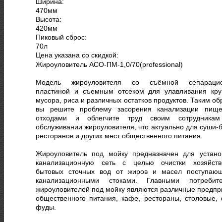
Ширина:
470
мм
Высота:
420
мм
Пиковый сброс:
70
л
Цена указана со скидкой:
Жироуловитель АСО-ПМ-1,0/70(professional)
Модель жироуловителя со съёмной сепарацио
пластиной и съемным отсеком для улавливания кру
мусора, риса и различных остатков продуктов. Таким о
вы решите проблему засорения канализации пищ
отходами и облегчите труд своим сотрудника
обслуживании жироуловителя, что актуально для суши-б
ресторанов и других мест общественного питания.
Жироуловитель под мойку предназначен для устано
канализационную сеть с целью очистки хозяйств
бытовых сточных вод от жиров и масел поступаю
канализационными стоками. Главными потребит
жироуловителей под мойку являются различные предпр
общественного питания, кафе, рестораны, столовые, 
фуды.