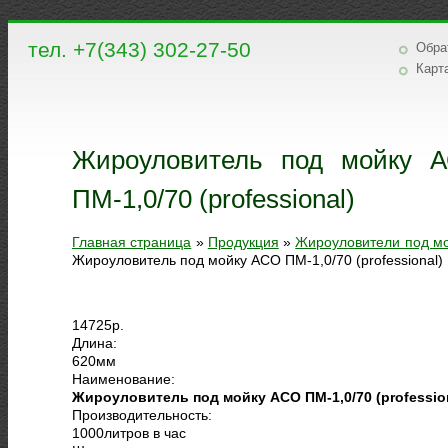
тел. +7(343) 302-27-50
Обра
Карт
Жироуловитель под мойку 
ПМ-1,0/70 (professional)
Главная страница
»
Продукция
»
Жироуловители под м
Жироуловитель под мойку АСО ПМ-1,0/70 (professional)
14725
р.
Длина:
620
мм
Наименование:
Жироуловитель под мойку АСО ПМ-1,0/70 (professio
Производительность:
1000
литров в час