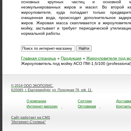
основных крупных частиц и основной м
неэмульнированных жиров и масел. Во второй к
жироуловителя, куда попадает только предварит
очищенная вода, происходит дополнительное задер
жиров. Жировая масса скапливается в жироуловител
мойку, застывает и требует периодической утилизаци
нормальной работы.
Главная страница
»
Продукция
»
Жироуловители под м
Жироуловитель под мойку АСО ПМ-1,5/100 (professional
© 2016
ООО ЭКОПОЛИС
.
620085, г. Екатеринбург, ул. Походная 76, оф. 11.
О компании
Септики
Доставк
Интернет-магазин
Оптовикам
Контакт
Сайт работает на CMS
"Интернет-Столица"