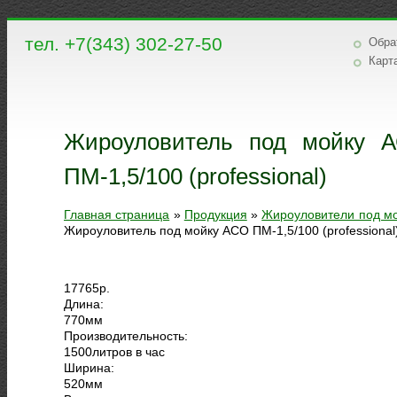
тел. +7(343) 302-27-50
Обра
Карт
Жироуловитель под мойку 
ПМ-1,5/100 (professional)
Главная страница
»
Продукция
»
Жироуловители под м
Жироуловитель под мойку АСО ПМ-1,5/100 (professional
17765
р.
Длина:
770
мм
Производительность:
1500
литров в час
Ширина:
520
мм