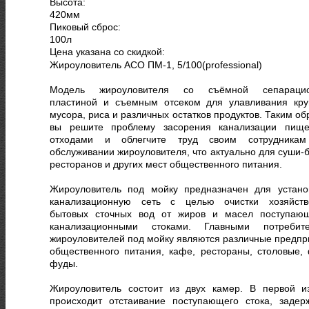
Высота:
420
мм
Пиковый сброс:
100
л
Цена указана со скидкой:
Жироуловитель АСО ПМ-1, 5/100(professional)
Модель жироуловителя со съёмной сепарацио
пластиной и съемным отсеком для улавливания кру
мусора, риса и различных остатков продуктов. Таким о
вы решите проблему засорения канализации пищ
отходами и облегчите труд своим сотрудника
обслуживании жироуловителя, что актуально для суши-б
ресторанов и других мест общественного питания.
Жироуловитель под мойку предназначен для устано
канализационную сеть с целью очистки хозяйств
бытовых сточных вод от жиров и масел поступаю
канализационными стоками. Главными потребит
жироуловителей под мойку являются различные предпр
общественного питания, кафе, рестораны, столовые, 
фуды.
Жироуловитель состоит из двух камер. В первой и
происходит отстаивание поступающего стока, задер