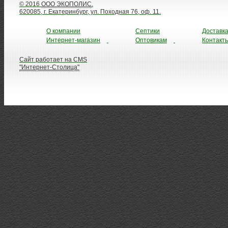
© 2016
ООО ЭКОПОЛИС
.
620085, г. Екатеринбург, ул. Походная 76, оф. 11.
О компании
Септики
Доставк
Интернет-магазин
Оптовикам
Контакт
Сайт работает на CMS
"Интернет-Столица"