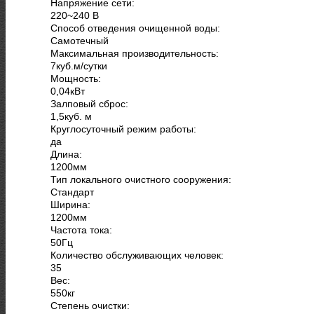
Напряжение сети:
220~240 В
Способ отведения очищенной воды:
Самотечный
Максимальная производительность:
7
куб.м/сутки
Мощность:
0,04
кВт
Залповый сброс:
1,5
куб. м
Круглосуточный режим работы:
да
Длина:
1200
мм
Тип локального очистного сооружения:
Стандарт
Ширина:
1200
мм
Частота тока:
50
Гц
Количество обслуживающих человек:
35
Вес:
550
кг
Степень очистки: