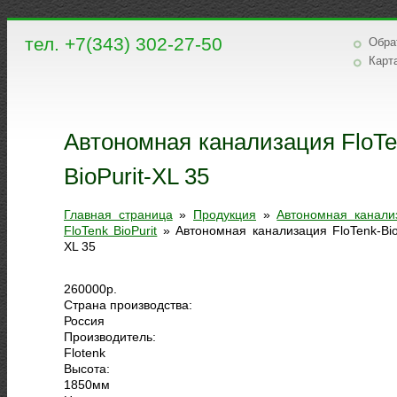
тел. +7(343) 302-27-50
Обра
Карт
Автономная канализация FloTe
BioPurit-XL 35
Главная страница
»
Продукция
»
Автономная канали
FloTenk BioPurit
»
Автономная канализация FloTenk-BioP
XL 35
260000
р.
Страна производства:
Россия
Производитель:
Flotenk
Высота:
1850
мм