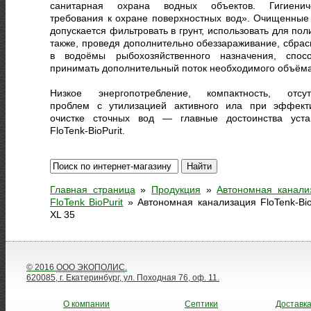
санитарная охрана водных объектов. Гигиенич
требования к охране поверхностных вод». Очищенные
допускается фильтровать в грунт, использовать для пол
также, проведя дополнительно обеззараживание, сбрас
в водоёмы рыбохозяйственного назначения, спос
принимать дополнительный поток необходимого объёма
Низкое энергопотребление, компактность, отсут
проблем с утилизацией активного ила при эффект
очистке сточных вод — главные достоинства уста
FloTenk-BioPurit.
Главная страница
»
Продукция
»
Автономная канали
FloTenk BioPurit
»
Автономная канализация FloTenk-BioP
XL 35
© 2016
ООО ЭКОПОЛИС
.
620085, г. Екатеринбург, ул. Походная 76, оф. 11.
О компании
Септики
Доставк