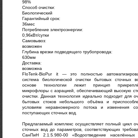
98
%
Способ очистки:
Биологический
Гарантийный срок:
36
мес
Потребление электроэнергии:
0,96
кВт/сутки
Самовывоз:
возможен
Глубина врезки подводящего трубопровода:
630
мм
Доставка:
возможна
FloTenk-BioPur it — это полностью автоматизиров
система биологической очистки бытовых сточных в
основе технологии лежит принцип прикреплё
микрофлоры с аэрацией, обеспечивающий высокую ст
очистки. Данная технология идеально подходит для оч
бытовых стоков небольшого объёма и приспособл
условиям неравномерного потока и изменения со
поступающих сточных вод.
Предлагаемый комплекс осуществляет полный цикл оч
сточных вод до параметров, соответствующих требов
СанПиН 2.1.5.980-00 «Водоотведение населённых 