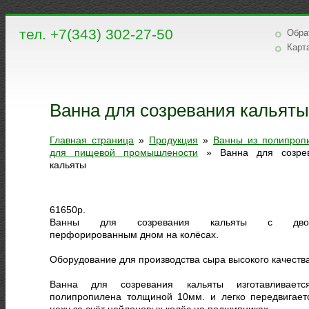
тел. +7(343) 302-27-50
Обра
Карт
Ванна для созревания кальяты
Главная страница
»
Продукция
»
Ванны из полипроп
для пищевой промышлености
»
Ванна для созре
кальяты
61650
р.
Ванны для созревания кальяты с дво
перфорированным дном на колёсах.
Оборудование для производства сыра высокого качества
Ванна для созревания кальяты изготавливает
полипропилена толщиной 10мм. и легко передвигает
цеху за счёт нейлоновых колёс на подшипниках.