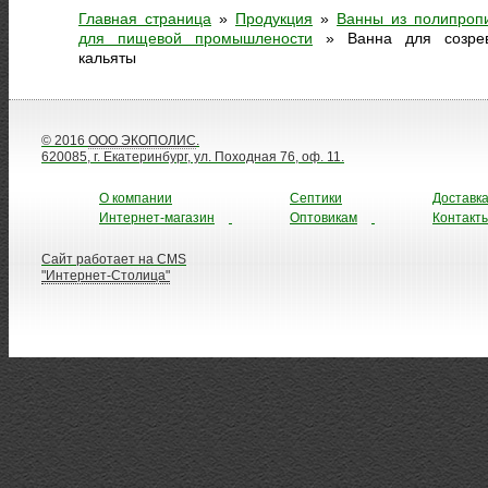
Главная страница
»
Продукция
»
Ванны из полипроп
для пищевой промышлености
»
Ванна для созре
кальяты
© 2016
ООО ЭКОПОЛИС
.
620085, г. Екатеринбург, ул. Походная 76, оф. 11.
О компании
Септики
Доставк
Интернет-магазин
Оптовикам
Контакт
Сайт работает на CMS
"Интернет-Столица"