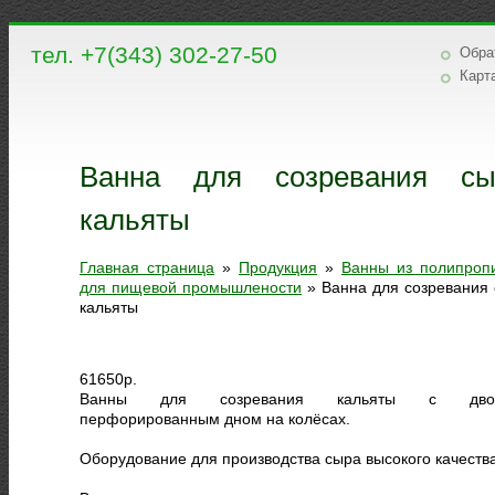
тел. +7(343) 302-27-50
Обра
Карт
Ванна для созревания сы
кальяты
Главная страница
»
Продукция
»
Ванны из полипроп
для пищевой промышлености
»
Ванна для созревания 
кальяты
61650
р.
Ванны для созревания кальяты с дво
перфорированным дном на колёсах.
Оборудование для производства сыра высокого качества