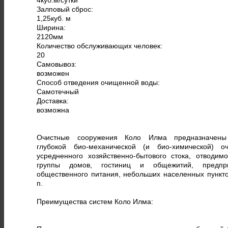
Залповый сброс:
1,25
куб. м
Ширина:
2120
мм
Количество обслуживающих человек:
20
Самовывоз:
возможен
Способ отведения очищенной воды:
Самотечный
Доставка:
возможна
Очистные сооружения Коло Илма предназначен
глубокой био-механической (и био-химической) оч
усредненного хозяйственно-бытового стока, отводимо
группы домов, гостиниц и общежитий, предпр
общественного питания, небольших населенных пунктов
п.
Преимущества систем Коло Илма: