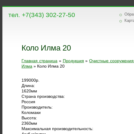
тел. +7(343) 302-27-50
Обра
Карт
Коло Илма 20
Главная страница
»
Продукция
»
Очистные сооружения
Илма
»
Коло Илма 20
199000
р.
Длина:
1620
мм
Страна производства:
Россия
Производитель:
Коломаки
Высота:
2360
мм
Максимальная производительность:
4
куб.м/сутки