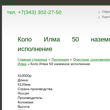
тел. +7(343) 302-27-50
Обра
Карт
Коло Илма 50 наземн
исполнение
Главная страница
»
Продукция
»
Очистные сооружения
Илма
»
Коло Илма 50 наземное исполнение
410000
р.
Длина:
4120
мм
Страна производства:
Россия
Производитель:
Коломаки
Высота: