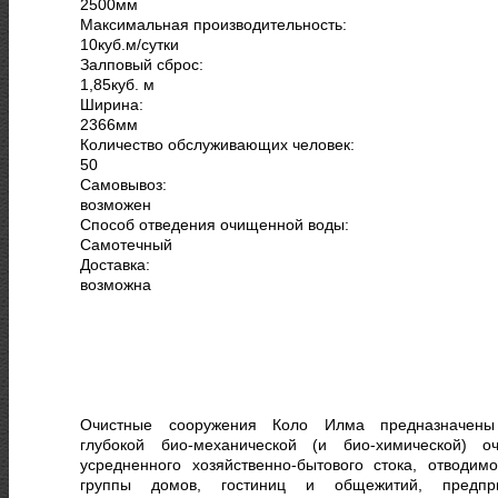
2500
мм
Максимальная производительность:
10
куб.м/сутки
Залповый сброс:
1,85
куб. м
Ширина:
2366
мм
Количество обслуживающих человек:
50
Самовывоз:
возможен
Способ отведения очищенной воды:
Самотечный
Доставка:
возможна
Очистные сооружения Коло Илма предназначен
глубокой био-механической (и био-химической) оч
усредненного хозяйственно-бытового стока, отводимо
группы домов, гостиниц и общежитий, предпр