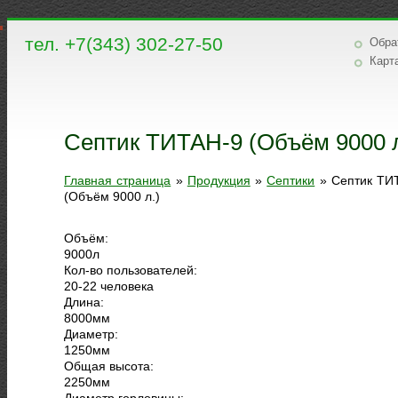
тел. +7(343) 302-27-50
Обра
Карт
Септик ТИТАН-9 (Объём 9000 л
Главная страница
»
Продукция
»
Септики
»
Септик ТИ
(Объём 9000 л.)
Объём:
9000
л
Кол-во пользователей:
20-22 человека
Длина:
8000
мм
Диаметр:
1250
мм
Общая высота:
2250
мм
Диаметр горловины: