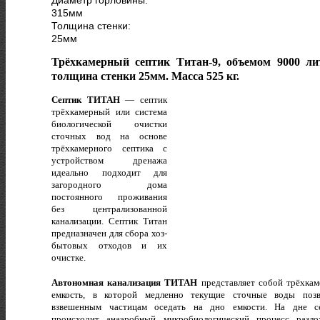
315
мм
Толщина стенки:
25
мм
Трёхкамерный септик Титан-9, объемом 9000 ли
толщина стенки 25мм. Масса 525 кг.
Септик ТИТАН
— cептик
трёхкамерный или система
биологической очистки
сточных вод на основе
трёхкамерного септика с
устройством дренажа
идеально подходит для
загородного дома
постоянного проживания
без централизованной
канализации. Септик Титан
предназначен для сбора хоз-
бытовых отходов и их
очистке.
Автономная канализация ТИТАН
представляет собой трёхка
емкость, в которой медленно текущие сточные воды поз
взвешенным частицам оседать на дно емкости. На дне с
происходит анаэробный микробиологический процесс разло