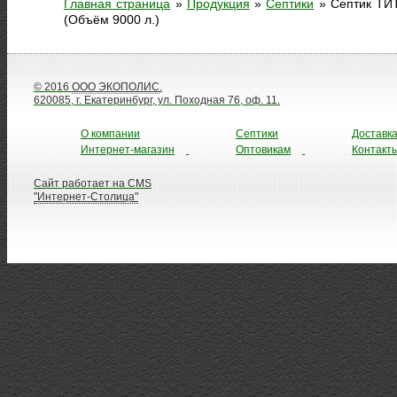
Главная страница
»
Продукция
»
Септики
»
Септик ТИ
(Объём 9000 л.)
© 2016
ООО ЭКОПОЛИС
.
620085, г. Екатеринбург, ул. Походная 76, оф. 11.
О компании
Септики
Доставк
Интернет-магазин
Оптовикам
Контакт
Сайт работает на CMS
"Интернет-Столица"