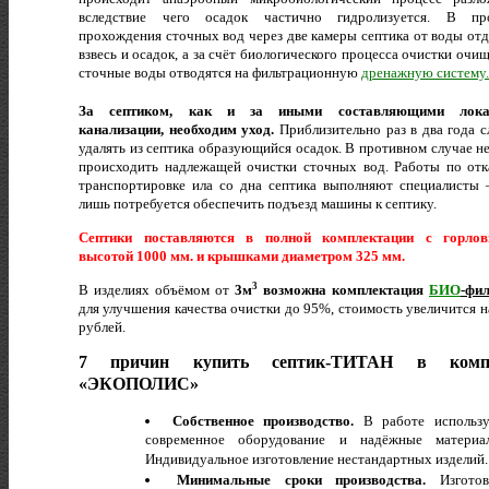
вследствие чего осадок частично гидролизуется. В про
прохождения сточных вод через две камеры септика от воды отд
взвесь и осадок, а за счёт биологического процесса очистки очи
сточные воды отводятся на фильтрационную
дренажную систему.
За септиком, как и за иными составляющими лока
канализации, необходим уход.
Приблизительно раз в два года с
удалять из септика образующийся осадок. В противном случае не
происходить надлежащей очистки сточных вод. Работы по отк
транспортировке ила со дна септика выполняют специалисты
лишь потребуется обеспечить подъезд машины к септику.
Септики поставляются в полной комплектации с горлов
высотой 1000 мм. и крышками диаметром 325 мм.
3
В изделиях объёмом от
3м
возможна комплектация
БИО
-фи
для улучшения качества очистки до 95%, стоимость увеличится н
рублей.
7 причин купить септик-ТИТАН в комп
«ЭКОПОЛИС»
Собственное производство.
В работе использ
современное оборудование и надёжные материа
Индивидуальное изготовление нестандартных изделий.
Минимальные сроки производства.
Изгото