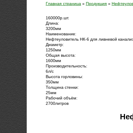
Главная страница
»
Продукция
»
Нефтеулов
160000
р.
шт.
Длина:
3200
мм
Наименование:
Нефтеуловитель НК-6 для ливневой канализ
Диаметр:
1250
мм
Общая высота:
1600
мм
Производительность:
6
л/с
Высота горловины:
350
мм
Толщина стенки:
25
мм
Рабочий объём:
2700
литров
Не