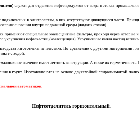
лители)
служат для отделения нефтепродуктов от воды в стоках промышленн
 подключения к электросетям, в них отсутствуют движущиеся части. Принци
и соприкосновении внутри подвижной среды (жидких стоков).
лях применяют специальные коалесцентные фильтры, проходя через которые 
 укрупнения нефтечастиц (коалесценция). Укрупненные капли частиц всплыв
зводства изготовлены из пластика. По сравнению с другими материалами пл
такте с водой.
емаловажное значение имеет легкость конструкции. А также их герметичность.
ения в грунт. Изготавливаются на основе двухслойной спиральновитой поли
гнальной автоматикой.
Нефтеотделитель горизонтальный.