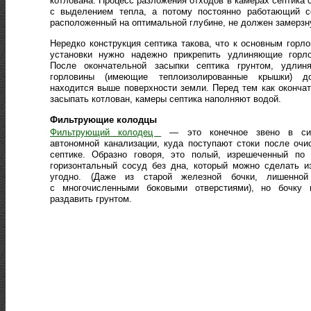
котлована. Процесс разложения отходов в камерах септика 
с выделением тепла, а потому постоянно работающий се
расположенный на оптимальной глубине, не должен замерзн
Нередко конструкция септика такова, что к основным горл
установки нужно надежно прикрепить удлиняющие горло
После окончательной засыпки септика грунтом, удлин
горловины (имеющие теплоизолированные крышки) д
находится выше поверхности земли. Перед тем как оконча
засыпать котлован, камеры септика наполняют водой.
Фильтрующие колодцы
Фильтрующий колодец
— это конечное звено в си
автономной канализации, куда поступают стоки после очи
септике. Образно говоря, это полый, изрешеченный по 
горизонтальный сосуд без дна, который можно сделать и
угодно. (Даже из старой железной бочки, лишенной
с многочисленными боковыми отверстиями), но бочку 
раздавить грунтом.