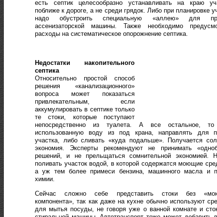
есть септик целесообразно устанавливать на краю уча
поближе к дороге, а не среди грядок. Либо при планировке у
надо обустроить специальную «аллею» для пр
ассенизаторской машины. Также необходимо предусмо
расходы на систематическое опорожнение септика.
Недостатки накопительного
септика
Относительно простой способ
решения «канализационного»
вопроса может показаться
привлекательным, если
аккумулировать в септике только
те стоки, которые поступают
непосредственно из туалета. А все остальное, то
использованную воду из под крана, направлять для п
участка, либо сливать «куда подальше». Получается со
экономия. Эксперты рекомендуют не принимать «одноб
решений, и не прельщаться сомнительной экономией. Н
поливать участок водой, в которой содержатся моющие сре
а уж тем более примеси бензина, машинного масла и п
химии.
Сейчас сложно себе представить стоки без «мо
компонента», так как даже на кухне обычно используют ср
для мытья посуды, не говоря уже о ванной комнате и сто
стиральной машины. Автотранспорт тоже может добавить 