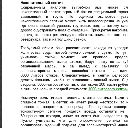
Накопительный септик
Современным аналогом выгребной ямы может сл
накопительный септик: огромный бак со специальной горло
закопанный в грунт. По оценкам экспертов уста
накопительного септика может быть целесообразна на уча
где очень высокий уровень грунтовых вод, а потому сл
дорого обустраивать поля фильтрации. Приобретая накопит
септик, эксперты рекомендуют обратить внимание, как на
резервуара, так и на толщину стенок.
Требуемый объем бака рассчитывают исходя из усредне
количества воды, потребляемого семьей в сутки. Но тут
учитывать такой момент: как правило, предпри
организовывающие вывоз стоков, берут плату не за куб
откаченной массы, а за выезд к заказчику. О
ассенизаторская машина способна откачать за оди
8000 литров стоков. Следовательно, и септик целесооб
делать большим, чтобы не оплачивать лишний вызов. С 
стороны, 8000-литровый септик стоит около 100 тысяч рубле
в пять раз больше средней стоимости
1000-литрового септик
Немалую роль играет толщина стенки септика. Если с
слишком тонкая, а септик не имеет ребер жесткости, то 
полностью опорожнять резервуар. По оценкам эксперт
тонкостенном септике придется всегда оставлять не 
30 процентов отходов, иначе он может быть раздавлен гр
Нужно учитывать, что для опорожнения септика сл
организовать удобный подъезд для ассенизаторской маши