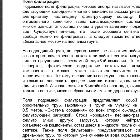
Поля фильтрации
Подземное поле фильтрации, которое иногда называют «л
фильтрующим колодцем» многие специалисты рассматрива
альтернативу настоящему фильтрующему колодцу. 
оптимального конечного звена канализационной систе
многом зависит от состава почвы и уровня залегания под
вод. Существует мнение, что после хорошего септика
вообще можно не фильтровать, а следует грамотно отве
«безопасное место» на песчаный грунт.
Но подходящий грунт, во-первых, может не оказаться побли
а во-вторых, качественные показатели работы септика могу
сильно преувеличены рекламной службой компании. По м
экспертов, фактическое содержание остаточных «гря
компонентов в стоках, может оказаться значительно
теоретического. Поэтому специалисты советуют подстрахов
и грамотно завершить процесс очистки стоков дополнит
фильтрацией. А иначе слитая в ближайший овраг вода, очи
только в септике, может в буквальном смысле дурно пахнут
Поля подземной фильтрации представляют собой
оросительных труб, закопанных в грунт на глубину не 
0,5 метра. «Система орошения» со всех сторон обклады
фильтрующей загрузкой. Стоки «орошают» песчано-грав
фильтр (либо другую загрузку), которая нейтрал
органические компоненты, оставшиеся в жидкости после очи
септике. Также поля фильтрации предусматривают си
дренажных труб, по которым уже очиненная вода сбрасыва