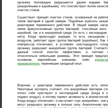
органика поочередно разрушается двумя видами бак
(анаэробными и аэробными), что способствует более качест
очистке стоков.
Существует принцип очистки стоков, основанный на работ
типов бактерий в одной камере. Подобные агрегаты назы
реакторами переменного действия. В общей камере наса
некие факультативные группы бактерий, способные жить
аэробной, так и в анаэробной среде (то есть с кислородом,
него). Когда происходит аэрация, то есть насыщение с
воздухом, работает одна группа бактерий (аэробных). Как 
компрессор отключают, в условиях «кислородного голод
органику разрушает анаэробная группа бактерий. Считаетс
данный способ очистки эффективен, а септики 
относительно небольшие размеры. Этот принцип предлаг
основном, европейские компании, либо
отечест
производители
, перенявшие западный опыт.
Впрочем, у реакторов переменного действия есть оппон
Некоторые эксперты считают, что анаэробные бактерии с
плохо себя чувствуют в кислородной среде (когда в к
подают воздух), а потому теряют активность и жизнеспособ
Когда воздух отключают, и наступает «час анаэробов», они 
могут разрушать органику в полную силу. Аналогичная пр