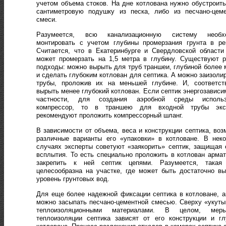
учетом объема стоков. На дне котлована нужно обустроить
сантиметровую подушку из песка, либо из песчано-цеме
смеси.
Разумеется, всю канализационную систему необх
монтировать с учетом глубины промерзания грунта в ре
Считается, что в Екатеринбурге и Свердловской области
может промерзать на 1,5 метра в глубину. Существуют 
подходы: можно вырыть для труб траншеи, глубиной более 
и сделать глубоким котлован для септика. А можно заизоли
трубы, проложив их на меньшей глубине. И, соответств
вырыть менее глубокий котлован. Если септик энергозависи
частности, для создания аэробной среды использ
компрессор, то в траншею для входной трубы экс
рекомендуют проложить компрессорный шланг.
В зависимости от объема, веса и конструкции септика, во
различные варианты его «упаковки» в котловане. В нек
случаях эксперты советуют «заякорить» септик, защищая 
всплытия. То есть специально проложить в котлован армат
закрепить к ней септик цепями. Разумеется, такая
целесообразна на участке, где может быть достаточно в
уровень грунтовых вод.
Для еще более надежной фиксации септика в котловане, а
можно засыпать песчано-цементной смесью. Сверху «укут
теплоизоляционными материалами. В целом, ме
теплоизоляции септика зависят от его конструкции и г