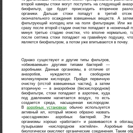
второй камеры стоки могут поступить на следующий анаэ
биофильтр, где будет происходить вторичное разло
органики. Дальше стоки попадут в третий отсе
окончательного осаждения взвешенных веществ. А зате
фильтрующий колодец или на поля фильтрации. Или же 
сразу после второй стадии очистки попадают в «конечный п
минуя третью стадию очистки, что вполне нормально, т
после септика стоки попадают на гравийную подушку, чт
является биофильтром, а потом уже впитываются в почву.
Однако существуют и другие типы фильтров,
«обживаемые» другими типами бактерий —
аэробными. Данные организмы, в отличие от
анаэробов, нуждаются в свободном
молекулярном кислороде. Пройдя первичную
очистку (отстой взвешенных частиц), а затем
вторичную — в анаэробном (бескислородном)
биофильтре, стоки попадают в аэротенк, куда
под давлением нагнетается воздух, то есть
создается среда, насыщенная кислородом.
В
аэробных установках
обычно используется
активный ил, который можно образно назвать
«рассадником» аэробных бактерий. Эти
организмы хорошо «работают» и развиваются в обогащ
пузырьками «кислородном коктейле». Аэробные бак
биологически окисляют органические соединения. Таким об