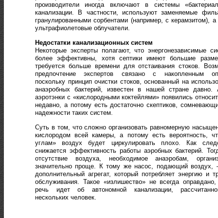
производители иногда включают в системы «бактериал
канализации. В частности, используют заменяемые филь
гранулированными сорбентами (например, с керамзитом), а
ультрафиолетовые облучатели.
Недостатки канализационных систем
Некоторые эксперты полагают, что энергонезависимые с
более эффективны, хотя септики имеют большие разме
требуется больше времени для отстаивания стоков. Воз
предпочтение экспертов связано с накопленным оп
поскольку принцип очистки стоков, основанный на использ
анаэробных бактерий, известен в нашей стране давно. 
аэротэнки с «кислородными коктейлями» появились относи
недавно, а потому есть достаточно скептиков, сомневающ
надежности таких систем.
Суть в том, что сложно организовать равномерную насыще
кислородом всей камеры, а потому есть вероятность, ч
углам» воздух будет циркулировать плохо. Как следс
снижается эффективность работы аэробных бактерий. Тог
отсутствие воздуха, необходимое анаэробам, организ
значительно проще. К тому же насос, подающий воздух,
дополнительный агрегат, который потребляет энергию и т
обслуживания. Такое «излишество» не всегда оправдано,
речь идет об автономной канализации, рассчитанн
нескольких человек.