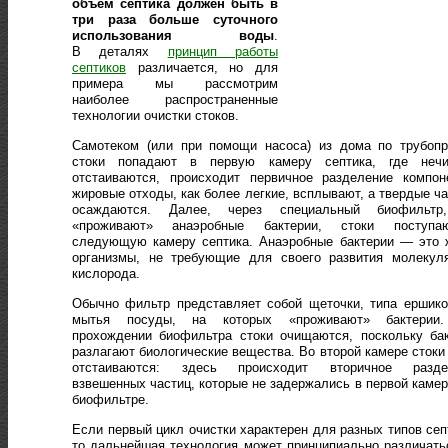
объём септика должен быть в
три раза больше суточного
использования воды
.
В деталях
принцип работы
септиков
различается, но для
примера мы рассмотрим
наиболее распространенные
технологии очистки стоков.
Самотеком (или при помощи насоса) из дома по трубопр
стоки попадают в первую камеру септика, где нечи
отстаиваются, происходит первичное разделение компон
жировые отходы, как более легкие, всплывают, а твердые ч
осаждаются. Далее, через специальный биофильтр
«проживают» анаэробные бактерии, стоки поступ
следующую камеру септика. Анаэробные бактерии — это 
организмы, не требующие для своего развития молекуля
кислорода.
Обычно фильтр представляет собой щеточки, типа ершик
мытья посуды, на которых «проживают» бактерии
прохождении биофильтра стоки очищаются, поскольку ба
разлагают биологические вещества. Во второй камере стоки
отстаиваются: здесь происходит вторичное разде
взвешенных частиц, которые не задержались в первой камер
биофильтре.
Если первый цикл очистки характерен для разных типов сеп
то дальнейшая технология может принципиально различать