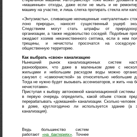
«машинные» отходы, даже если не мыть и не ремонтир
машину на участке, и лишь слегка протирать стекла или капо
«Энтузиасты», сливающие неочищенные «нетуалетные» сто
лоно природы», наносят существенный ущерб экол
Следствием могут стать штрафы от природоохр
организации, а также недовольство соседей. Подобные пр
ожидают хозяев некачественного септика, если в нем по
трещины, и нечистоты просочатся на соседску
общественную территорию.
Как выбрать «свою» канализацию
Нынешний рынок канализационных систем наст
разнообразен, что даже в маленьком доме с нескол
жильцами и небольшим расходом воды можно организ
санузел с «самоочисткой» за относительно небольшие д
Тогда не нужно будет вызывать ассенизаторов, и жить «на б
нечистотами».
Приступая к выбору автономной канализационной системы
в первую очередь определить, какой объем стоков пред
перерабатывать «домашней» канализации. Сколько человек
в доме, круглогодично ли используется здание (а з
канализация).
Ведь большинство систем
работают
«на бактериях»
. Точнее