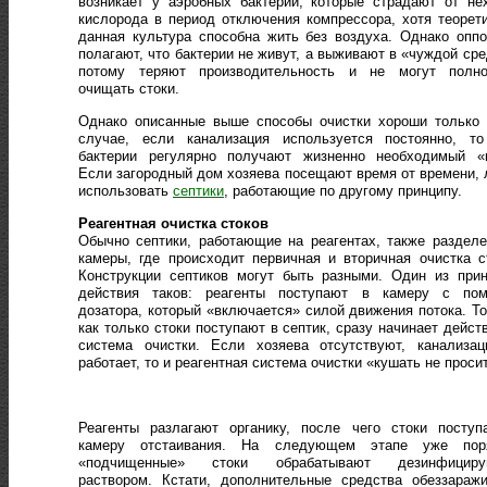
возникает у аэробных бактерий, которые страдают от не
кислорода в период отключения компрессора, хотя теорет
данная культура способна жить без воздуха. Однако опп
полагают, что бактерии не живут, а выживают в «чуждой сре
потому теряют производительность и не могут полно
очищать стоки.
Однако описанные выше способы очистки хороши только 
случае, если канализация используется постоянно, то
бактерии регулярно получают жизненно необходимый «п
Если загородный дом хозяева посещают время от времени,
использовать
септики
, работающие по другому принципу.
Реагентная очистка стоков
Обычно септики, работающие на реагентах, также раздел
камеры, где происходит первичная и вторичная очистка с
Конструкции септиков могут быть разными. Один из при
действия таков: реагенты поступают в камеру с по
дозатора, который «включается» силой движения потока. То
как только стоки поступают в септик, сразу начинает дейст
система очистки. Если хозяева отсутствуют, канализац
работает, то и реагентная система очистки «кушать не проси
Реагенты разлагают органику, после чего стоки поступ
камеру отстаивания. На следующем этапе уже пор
«подчищенные» стоки обрабатывают дезинфицир
раствором. Кстати, дополнительные средства обеззараж