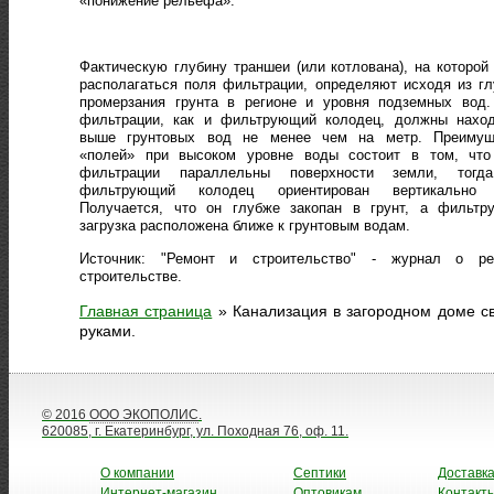
«понижение рельефа».
Фактическую глубину траншеи (или котлована), на которой
располагаться поля фильтрации, определяют исходя из г
промерзания грунта в регионе и уровня подземных вод.
фильтрации, как и фильтрующий колодец, должны наход
выше грунтовых вод не менее чем на метр. Преимущ
«полей» при высоком уровне воды состоит в том, что
фильтрации параллельны поверхности земли, тогд
фильтрующий колодец ориентирован вертикально 
Получается, что он глубже закопан в грунт, а фильтр
загрузка расположена ближе к грунтовым водам.
Источник: "Ремонт и строительство" - журнал о ре
строительстве.
Главная страница
»
Канализация в загородном доме с
руками.
© 2016
ООО ЭКОПОЛИС
.
620085, г. Екатеринбург, ул. Походная 76, оф. 11.
О компании
Септики
Доставк
Интернет-магазин
Оптовикам
Контакт