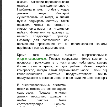
сказать, бактерии перерабатывают
отходы жизнедеятельности.
Проблема в том, что без отходов
данные виды бактерий
существовать не могут, а значит
нужно подбирать систему таким
образом, чтобы не оставлять
живые организмы на «голодном
пайке». Иначе они не доживут до
вашего следующего приезда.
Поэтому для постоянного или
временного проживания (т. е. использования канализ
подбирают разные виды систем.
Кроме того, системы бывают энергозависим
энергонезависимые
. Первые сооружения более компактны
процессы происходят в относительно небольших камера
более короткое время, но для работы обычно задейст
компрессор, иногда стоки перекачивает насос. Таким об
канализационная система предусматривает технич
обслуживание агрегатов и постоянное наличие электроэнерг
В энергонезависимых системах
стоки из отсека в отсек попадают
самотеком. Процесс очистки
длится несколько дольше и
чтобы очистка была
соответствующая нормам,